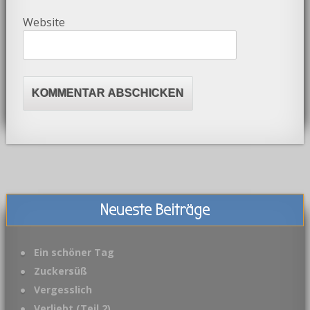
Website
Neueste Beiträge
Ein schöner Tag
Zuckersüß
Vergesslich
Verliebt (Teil 2)